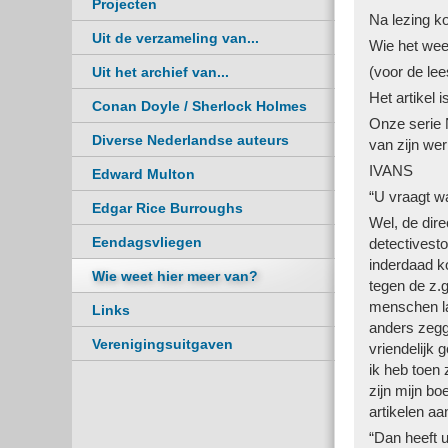
Projecten
Na lezing k
Uit de verzameling van...
Wie het wee
(voor de lee
Uit het archief van...
Het artikel 
Conan Doyle / Sherlock Holmes
Onze serie 
Diverse Nederlandse auteurs
van zijn wer
IVANS
Edward Multon
“U vraagt wa
Edgar Rice Burroughs
Wel, de dire
Eendagsvliegen
detectivesto
inderdaad ko
Wie weet hier meer van?
tegen de z.g
menschen lat
Links
anders zegg
Verenigingsuitgaven
vriendelijk 
ik heb toen 
zijn mijn bo
artikelen a
“Dan heeft 