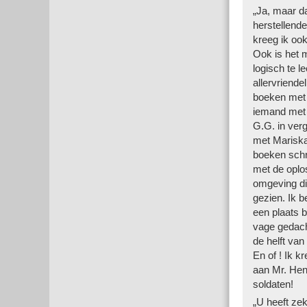
„Ja, maar dat
herstellend
kreeg ik ook
Ook is het 
logisch te 
allervriende
boeken met 
iemand met 
G.G. in verg
met Mariska
boeken schri
met de oplos
omgeving die
gezien. Ik b
een plaats 
vage gedach
de helft va
En of ! Ik k
aan Mr. Hend
soldaten!
„U heeft ze