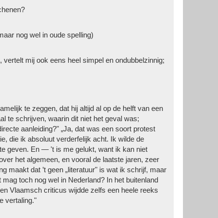
schenen?
maar nog wel in oude spelling)
vertelt mij ook eens heel simpel en ondubbelzinnig;
ijk te zeggen, dat hij altijd al op de helft van een
te schrijven, waarin dit niet het geval was;
directe aanleiding?" „Ja, dat was een soort protest
 die ik absoluut verderfelijk acht. Ik wilde de
e geven. En — 't is me gelukt, want ik kan niet
er het algemeen, en vooral de laatste jaren, zeer
 maakt dat ’t geen „literatuur" is wat ik schrijf, maar
Dat mag toch nog wel in Nederland? In het buitenland
n een Vlaamsch criticus wijdde zelfs een heele reeks
 vertaling."