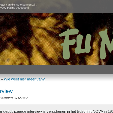
eter van dienst te kunnen zijn.
ivacy pagina
bezoeken!
»
Wie weet hier meer van?
erview
t vernieuwd 30.12.2022
r gepubliceerde interview is verschenen in het tijdschrift NOVA in 19