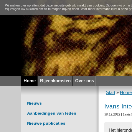
Wij maken u er op attent dat deze website gebruik maakt van cookies. Dit doen wij om u b
Wij vragen uw akkoord om dit te mogen blijven doen. Voor meer informatie kunt u onze
pr
Home
Bijeenkomsten
Over ons
Start
»
Home
Nieuws
Ivans Int
Aanbiedingen van leden
30.12.2022 | Laats
Nieuwe publicaties
Het hieronde