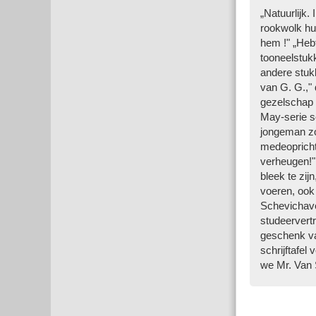
„Natuurlijk.
rookwolk hul
hem !" „Hebt
tooneelstukk
andere stuk
van G. G.," 
gezel­schap
May-serie s
jongeman zoo
medeopricht
verheugen!"
bleek te zij
voeren, ook 
Schevichaven
studeervertr
geschenk va
schrijftafel
we Mr. Van S