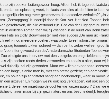
 Ik stel zijn boeken buiten­gewoon hoog. Alleen heb ik tegen de laatste
t, en dan de oplossing weet, in plaats van alles uit de feiten te late
 u eigenlijk niet nog meer ge­schreven dan detective-verhalen?" „Ja z
en. „Zonsopgang" is indertijd door de Kon. Ver. Het Ned. Tooneel bek
ken geschre­ven, die alle vertoond zijn. Cor van der Lugt gaat nu we
dat ik verleden zomer, toen wij bij vrienden in de buurt van Bonn zate
 van Frits en Dolly Bouwmeester met veel succes „De man uit Frankr
chreef ik nog meerdere boeken, waaronder twee historische romans en
 graag tooneelstukken schreef — dan bent u zeker wel een groot liefh
er­/voorzitter geweest van de Amsterdamsche Studenten-Tooneelveree
 Zoo eindigde ons interview met den veelgelezen en geliefden schrijv
n, als zijn boeken reeds deden vermoeden en zooals u allen, daar wij h
wel duidelijk zal zijn geworden. Maar we willen er voor onze lezeres
 een lange, slanke man is, met een prettig gezicht; een combinatie v
ek, en boven zijn schrijftafel hangt een boekenrekje, waar, in mooie l
n den uitgever. En mogen we nu ook nog verklappen, dat ook een po
 versiert: de eenige ongetrouwde dochter van onzen auteur? Daar we echt
chevichaven maar bij zijn gezin laten, en ons bescheidenlijk terugtr