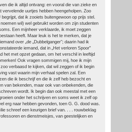
ieven die ik altijd ontvang: en vooral die van zieke en
at vervelende uurtjes hebben heengeholpen. Zoo
egrijpt, dat ik zooiets buitengewoon op prijs stel.
t noemen wil) wel gebruikt worden om zijn studenten
e soms. Een mijnheer verklaarde, ik moet zeggen
 bestaan heeft. Maar leuk is het te merken, dat je
iemand over „de „Dubbelganger"; daarin had ik
stateerde iemand, dat in „Het verloren Spoor”
d het met opzet gedaan, om het verschil in leeftijd
opmerken! Ook vragen sommigen mij, hoe ik mijn
 zoo verbaasd te kijken, dat wil zeggen of ik begin
ving vast waarin mijn verhaal spelen zal. Een
n die ik beschrijf en die ik zelf heb bezocht en
aarten van bekenden, maar ook van on­bekenden, die
schreven wordt. Ik begin dan ook meestal met een
roeien onder het schrijven en soms weet ik zelf op
 wel erg naar hebben gevonden, toen G. G. dood was.
lie schreef een keurigen brief van. . . . rouwbeklag
rofessoren en dienstmeisjes, van geestelijken en