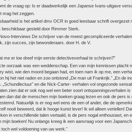
omt de vraag op: Is er daadwerkelijk een Japanse Ivans-uitgave ver
t mag het zeggen.
sbaarheid is het artikel dmv OCR in goed leesbaar schrift overgezet 
is beschikbaar gesteld door Rimmer Sterk.
Novo-Interviews De schrijver van de meest gecompliceerde verhalen, 
k, zijn succes, zijn bewonderaars. door H. de V.
t me er toe dreef mijn eerste detectiveverhaal te schrijven?”
cte oorzaak was een weddenschap. Een van mijn kennissen placht namel
ry wist, wie den moord begaan had, en toen nam ik op me, een verhaal 
n hij het niet raden en zoo ontstond „De man uit Frankrijk." „En de in
. „Schundlectuur" en die Nick-Carter- verhalen vol ongezonde sensatie,
en zien dat er ook nog wel een beter soort ontspanningsverhalen is t
en dan dat de menschen mijn boeken graag lezen en ook de pers is ov
gestemd. Natuurlijk is er nog wel eens de een of ander, die de opmerking
zelf nooit beweerd, dat ik hooge kunst lever! Ik wil alleen vertellen! 
eken in verschil­lende talen vertaald, is de pers nogal enthousiast, e
an mijn boeken! Nu onlangs kreeg ik een aanvraag voor een Japansche
u toch wel voldoening van uw werk."