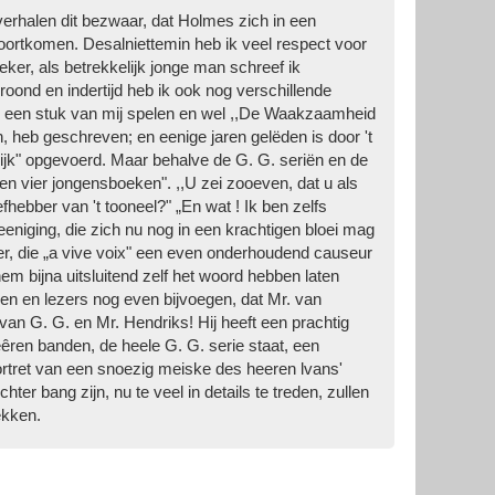
 verhalen dit bezwaar, dat Holmes zich in een
n voortkomen. Desalniettemin heb ik veel respect voor
eker, als betrekkelijk jonge man schreef ik
roond en indertijd heb ik ook nog verschillende
êr een stuk van mij spelen en wel ,,De Waakzaamheid
n, heb geschreven; en eenige jaren gelëden is door 't
ijk" opgevoerd. Maar behalve de G. G. seriën en de
 vier jongensboeken". ,,U zei zooeven, dat u als
ebber van 't tooneel?" „En wat ! Ik ben zelfs
niging, die zich nu nog in een krachtigen bloei mag
er, die „a vive voix" een even onderhoudend causeur
em bijna uitsluitend zelf het woord hebben laten
sen en lezers nog even bijvoegen, dat Mr. van
an G. G. en Mr. Hendriks! Hij heeft een prachtig
eêren banden, de heele G. G. serie staat, een
rtret van een snoezig meiske des heeren lvans'
er bang zijn, nu te veel in details te treden, zullen
ekken.