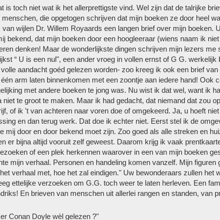
 is toch niet wat ik het allerprettigste vind. Wel zijn dat de talrijke br
e menschen, die opgetogen schrijven dat mijn boeken ze door heel w
 van wijlen Dr. Willem Royaards een langen brief over mijn boeken. U b
mij bekend, dat mijn boeken door een hoog­leeraar (wiens naam ik nie
leeren denken! Maar de wonderlijkste dingen schrijven mijn lezers m
lijkst “ U is een nul", een ander vroeg in vollen ernst of G G. werkelijk
volle aandacht goéd gelezen worden- zoo kreeg ik ook een brief van 
één arm laten binnenkomen met een zoontje aan iedere hand! Ook con
elijking met andere boeken te jong was. Nu wist ik dat wel, want ik ha
 niet te groot te maken. Maar ik had gedacht, dat niemand dat zou 
jf, of ik 't van achteren naar voren doe of omgekeerd. Ja, u hoeft niet
sing en dan terug werk. Dat doe ik echter niet. Eerst stel ik de omge
 mij door en door bekend moet zijn. Zoo goed als alle streken en huize
en er bijna altijd vooruit zelf geweest. Daarom krijg ik vaak prent­k
bezoeken of een plek herkennen waarover in een van mijn boeken ge
te mijn verhaal. Personen en handeling komen vanzelf. Mijn figuren g
n het verhaal met, hoe het zal eindigen." Uw bewonderaars zullen het
reeg ettelijke verzoeken om G.G. toch weer te laten herleven. Een fami
riks! En brieven van menschen uit allerlei rangen en stan­den, van p
ker Conan Doyle wèl ge­lezen ?"