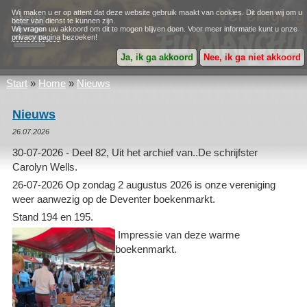
Wij maken u er op attent dat deze website gebruik maakt van cookies. Dit doen wij om u
beter van dienst te kunnen zijn.
Wij vragen uw akkoord om dit te mogen blijven doen. Voor meer informatie kunt u onze
privacy pagina
bezoeken!
Ja, ik ga akkoord
Nee, ik ga niet akkoord
Start
»
Home
»
Nieuws
Nieuws
26.07.2026
30-07-2026 - Deel 82, Uit het archief van..De schrijfster
Carolyn Wells.
26-07-2026 Op zondag 2 augustus 2026 is onze vereniging
weer aanwezig op de Deventer boekenmarkt.
Stand 194 en 195.
Impressie van deze warme
boekenmarkt.