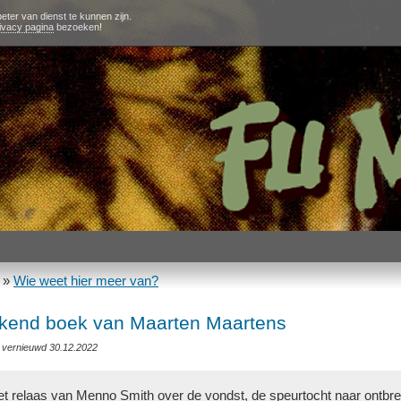
eter van dienst te kunnen zijn.
ivacy pagina
bezoeken!
»
Wie weet hier meer van?
kend boek van Maarten Maartens
t vernieuwd 30.12.2022
et relaas van Menno Smith over de vondst, de speurtocht naar ontb