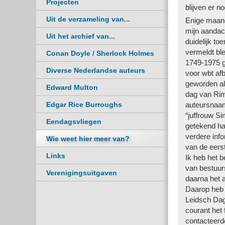
Projecten
blijven er n
Uit de verzameling van...
Enige maande
mijn aandach
Uit het archief van...
duidelijk to
vermeldt ble
Conan Doyle / Sherlock Holmes
1749-1975 ge
Diverse Nederlandse auteurs
voor wbt af
geworden als
Edward Multon
dag van Rim
Edgar Rice Burroughs
auteursnaam
“juffrouw Si
Eendagsvliegen
getekend han
verdere info
Wie weet hier meer van?
van de eers
Links
Ik heb het 
van bestuur
Verenigingsuitgaven
daarna het 
Daarop heb 
Leidsch Dag
courant het 
contacteerde