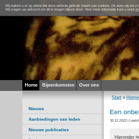
Wij maken u er op attent dat deze website gebruik maakt van cookies. Dit doen wij om u b
Wij vragen uw akkoord om dit te mogen blijven doen. Voor meer informatie kunt u onze
pr
Home
Bijeenkomsten
Over ons
Start
»
Home
Nieuws
Een onbe
Aanbiedingen van leden
30.12.2022 | Laats
Nieuwe publicaties
Hieronder h