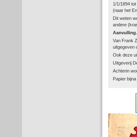
1/1/1894 tot
(naar het En
Dit weten we
andere (kra
Aanvulling.
Van Frank Zw
uitgegeven 
Ook deze ui
Uitgeverij D
Achterin wo
Papier bijna