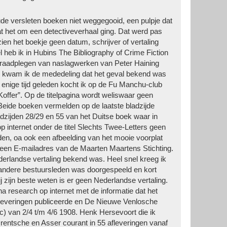
ude versleten boeken niet weggegooid, een pulpje dat
 dat het om een detectiveverhaal ging. Dat werd pas
en het boekje geen datum, schrijver of vertaling
l heb ik in Hubins The Bibliography of Crime Fiction
et raadplegen van naslagwerken van Peter Haining
de kwam ik de mededeling dat het geval bekend was
 enige tijd geleden kocht ik op de Fu Manchu-club
offer”. Op de titelpagina wordt weliswaar geen
ide boeken vermelden op de laatste bladzijde
adzijden 28/29 en 55 van het Duitse boek waar in
p internet onder de titel Slechts Twee-Letters geen
nden, oa ook een afbeelding van het mooie voorplat
 een E-mailadres van de Maarten Maartens Stichting.
derlandse vertaling bekend was. Heel snel kreeg ik
andere bestuursleden was doorgespeeld en kort
ijn beste weten is er geen Nederlandse vertaling.
 research op internet met de informatie dat het
afleveringen publiceerde en De Nieuwe Venlosche
c) van 2/4 t/m 4/6 1908. Henk Hersevoort die ik
Drentsche en Asser courant in 55 afleveringen vanaf