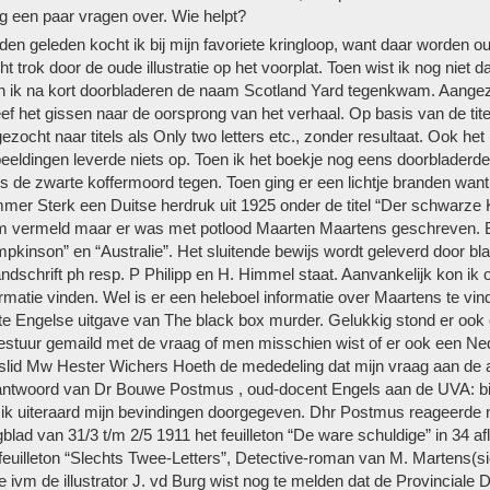
og een paar vragen over. Wie helpt?
n geleden kocht ik bij mijn favoriete kringloop, want daar worden o
t trok door de oude illustratie op het voorplat. Toen wist ik nog niet
en ik na kort doorbladeren de naam Scotland Yard tegenkwam. Aangezi
ef het gissen naar de oorsprong van het verhaal. Op basis van de tite
zocht naar titels als Only two letters etc., zonder resultaat. Ook h
beeldingen leverde niets op. Toen ik het boekje nog eens doorblader
 de zwarte koffermoord tegen. Toen ging er een lichtje branden want
mer Sterk een Duitse herdruk uit 1925 onder de titel “Der schwarze K
 vermeld maar er was met potlood Maarten Maartens geschreven. Be
mpkinson” en “Australie”. Het sluitende bewijs wordt geleverd door bl
dschrift ph resp. P Philipp en H. Himmel staat. Aanvankelijk kon ik o
rmatie vinden. Wel is er een heleboel informatie over Maartens te vi
te Engelse uitgave van The black box murder. Gelukkig stond er ook
bestuur gemaild met de vraag of men misschien wist of er ook een Ne
slid Mw Hester Wichers Hoeth de mededeling dat mijn vraag aan de 
antwoord van Dr Bouwe Postmus , oud-docent Engels aan de UVA: bij z
ik uiteraard mijn bevindingen doorgegeven. Dhr Postmus reageerde na
blad van 31/3 t/m 2/5 1911 het feuilleton “De ware schuldige” in 34 
feuilleton “Slechts Twee-Letters”, Detective-roman van M. Martens(si
 ivm de illustrator J. vd Burg wist nog te melden dat de Provinciale 