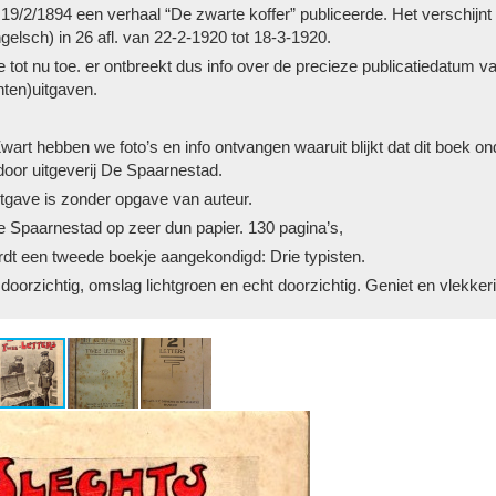
 19/2/1894 een verhaal “De zwarte koffer” publiceerde. Het verschijnt
gelsch) in 26 afl. van 22-2-1920 tot 18-3-1920.
 tot nu toe. er ontbreekt dus info over de precieze publicatiedatum van
nten)uitgaven.
art hebben we foto’s en info ontvangen waaruit blijkt dat dit boek ond
door uitgeverij De Spaarnestad.
tgave is zonder opgave van auteur.
e Spaarnestad op zeer dun papier. 130 pagina’s,
rdt een tweede boekje aangekondigd: Drie typisten.
 doorzichtig, omslag lichtgroen en echt doorzichtig. Geniet en vlekker